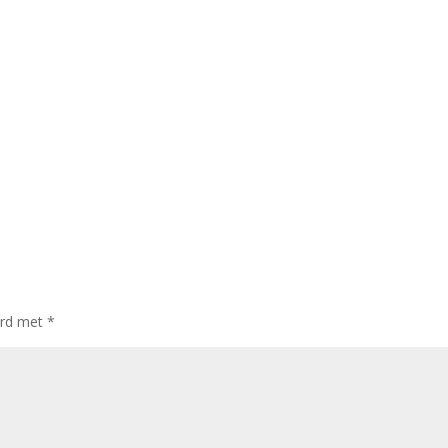
erd met
*