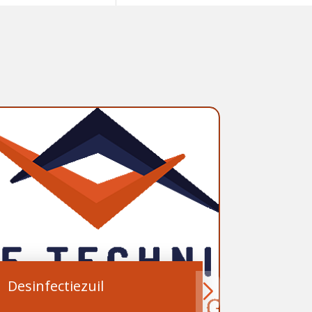
Desinfectiezuil
Melkind
Demons