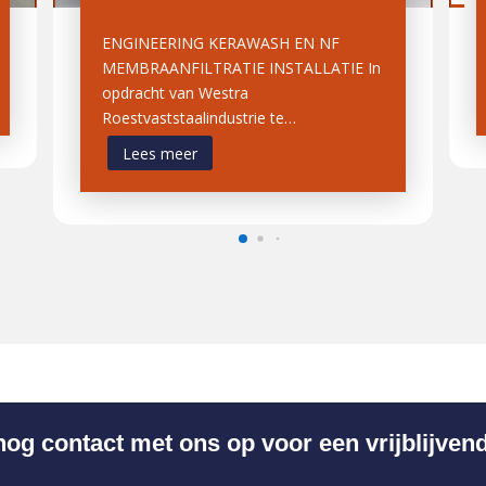
ENGINEERING KERAWASH EN NF
MEMBRAANFILTRATIE INSTALLATIE In
opdracht van Westra
Roestvaststaalindustrie te…
Lees meer
g contact met ons op voor een vrijblijven