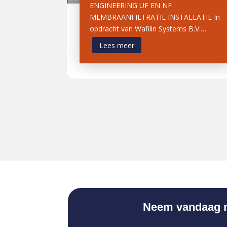
ENGINEERING UF EN NF
MEMBRAANFILTRATIE INSTALLATIE In
opdracht van Wafilin Systems B.V.…
Lees meer
Neem vandaag no