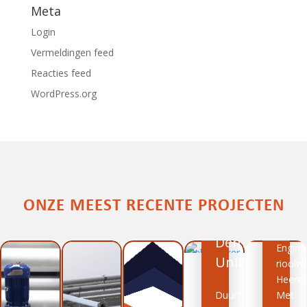
Meta
Login
Vermeldingen feed
Reacties feed
WordPress.org
ONZE MEEST RECENTE PROJECTEN
Rioo
Melkindikker
Demonstratie
Engine
Unit
rioolw
Heere
Duurzame
Met