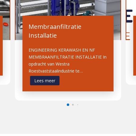
Membraanfiltratie
Installatie
ENGINEERING KERAWASH EN NF
MEMBRAANFILTRATIE INSTALLATIE In
opdracht van Westra
Roestvaststaalindustrie te…
Lees meer