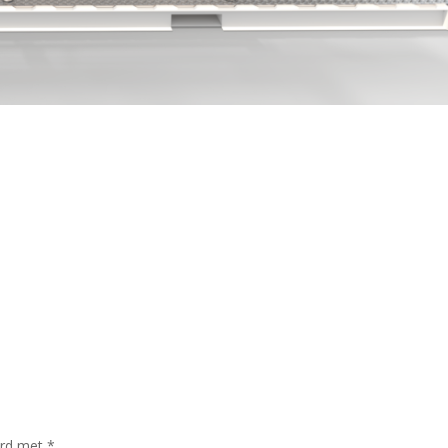
erd met
*