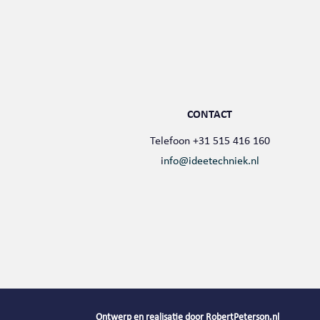
CONTACT
Telefoon +31 515 416 160
i
nfo@ideetechniek.nl
Ontwerp en realisatie door
RobertPeterson.nl