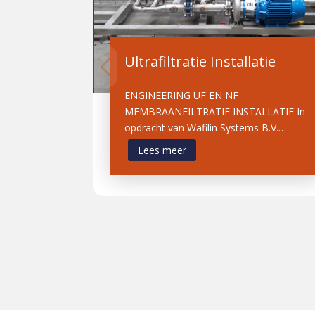
Ultrafiltratie Installatie
ENGINEERING UF EN NF
MEMBRAANFILTRATIE INSTALLATIE In
opdracht van Wafilin Systems B.V.…
Lees meer