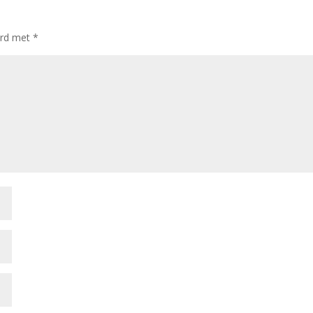
erd met
*