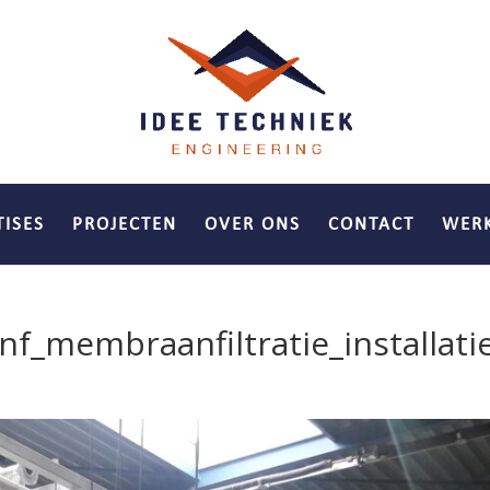
TISES
PROJECTEN
OVER ONS
CONTACT
WERK
f_membraanfiltratie_installati