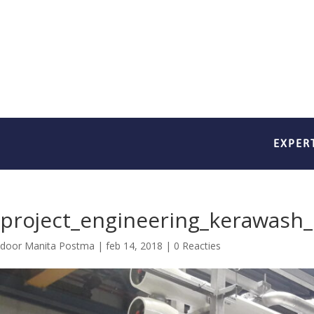
EXPER
project_engineering_kerawash_n
door
Manita Postma
|
feb 14, 2018
|
0 Reacties