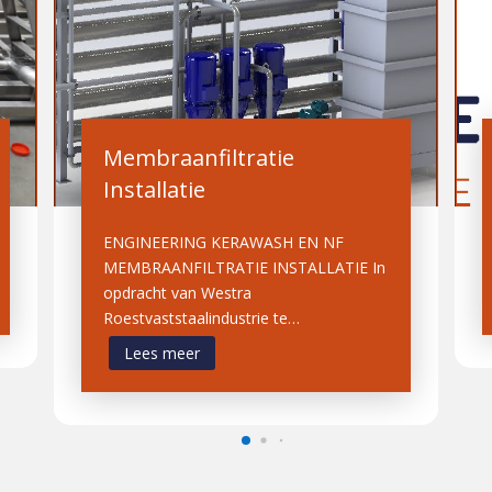
Membraanfiltratie
Installatie
ENGINEERING KERAWASH EN NF
MEMBRAANFILTRATIE INSTALLATIE In
opdracht van Westra
Roestvaststaalindustrie te…
Lees meer