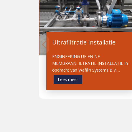
Ultrafiltratie Installatie
ENGINEERING UF EN NF
MEMBRAANFILTRATIE INSTALLATIE In
opdracht van Wafilin Systems B.V.…
Lees meer