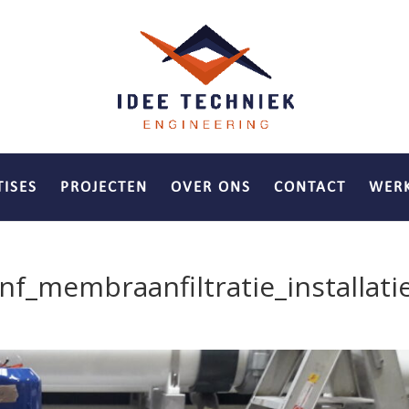
TISES
PROJECTEN
OVER ONS
CONTACT
WERK
f_membraanfiltratie_installati