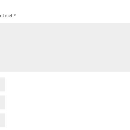
erd met
*