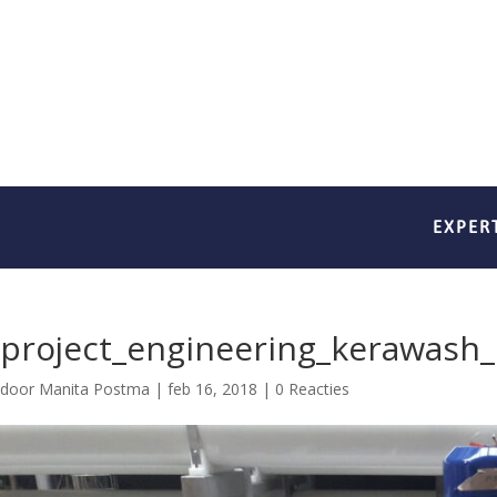
EXPER
project_engineering_kerawash_n
door
Manita Postma
|
feb 16, 2018
|
0 Reacties