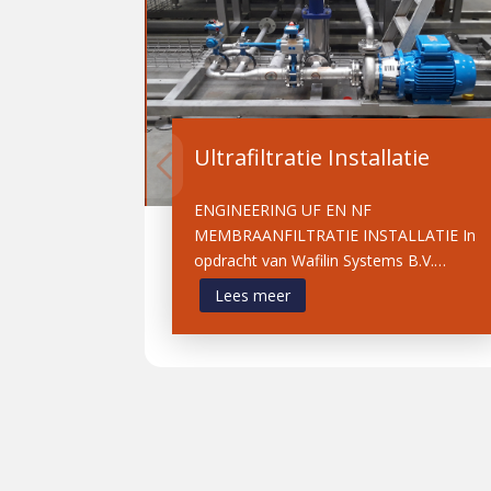
Ultrafiltratie Installatie
ENGINEERING UF EN NF
MEMBRAANFILTRATIE INSTALLATIE In
opdracht van Wafilin Systems B.V.…
Lees meer