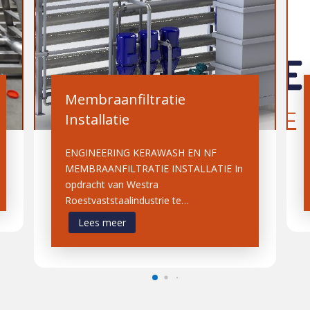
Membraanfiltratie
Installatie
ENGINEERING KERAWASH EN NF
MEMBRAANFILTRATIE INSTALLATIE In
opdracht van Westra
Roestvaststaalindustrie te…
Lees meer