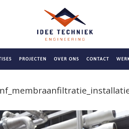
TISES
PROJECTEN
OVER ONS
CONTACT
WERK
f_membraanfiltratie_installati