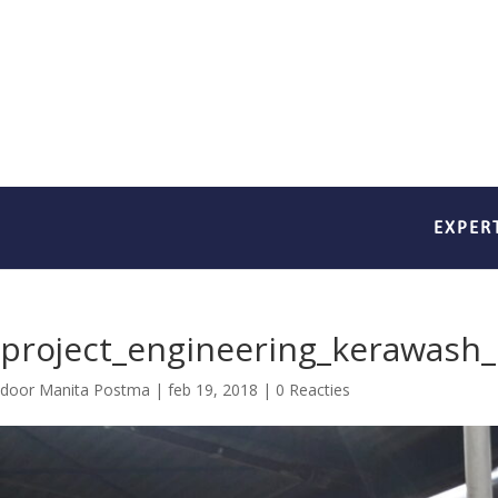
EXPER
project_engineering_kerawash_n
door
Manita Postma
|
feb 19, 2018
|
0 Reacties