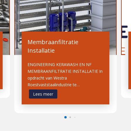
Membraanfiltratie
Installatie
ENGINEERING KERAWASH EN NF
MEMBRAANFILTRATIE INSTALLATIE In
opdracht van Westra
Roestvaststaalindustrie te…
Lees meer