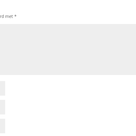
erd met
*