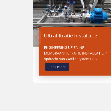
Ultrafiltratie Installatie
ENGINEERING UF EN NF
MEMBRAANFILTRATIE INSTALLATIE In
opdracht van Wafilin Systems B.V.…
Lees meer