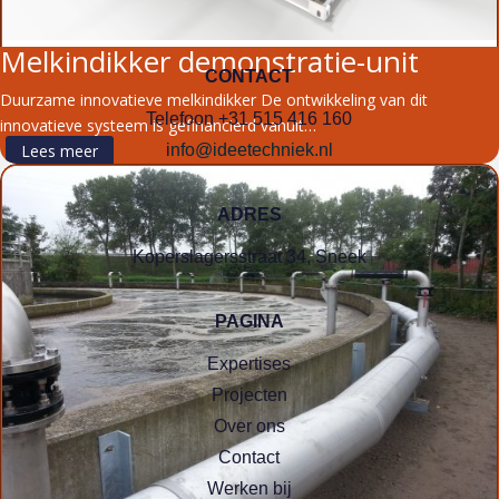
Melkindikker demonstratie-unit
CONTACT
Duurzame innovatieve melkindikker De ontwikkeling van dit
Telefoon +31 515 416 160
innovatieve systeem is gefinancierd vanuit…
i
nfo@ideetechniek.nl
Lees meer
ADRES
Koperslagersstraat 34, Sneek
PAGINA
Expertises
Projecten
Over ons
Contact
Werken bij