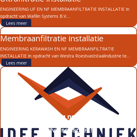
ENGINEERING UF EN NF MEMBRAANFILTRATIE INSTALLATIE In
opdracht van Wafilin Systems B.V.…
Lees meer
Membraanfiltratie installatie
ENGINEERING KERAWASH EN NF MEMBRAANFILTRATIE
INSTALLATIE In opdracht van Westra Roestvaststaalindustrie te…
Lees meer
Neem vandaag nog contact met
ons op voor een vrijblijvend
adviesgesprek!