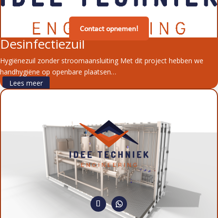
Contact opnemen!
Desinfectiezuil
Hygiënezuil zonder stroomaansluiting Met dit project hebben we
handhygiëne op openbare plaatsen…
Lees meer