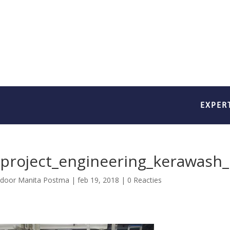
EXPER
project_engineering_kerawash_n
door
Manita Postma
|
feb 19, 2018
|
0 Reacties