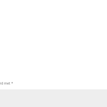
erd met
*