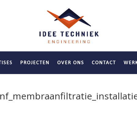
TISES
PROJECTEN
OVER ONS
CONTACT
WERK
f_membraanfiltratie_installati